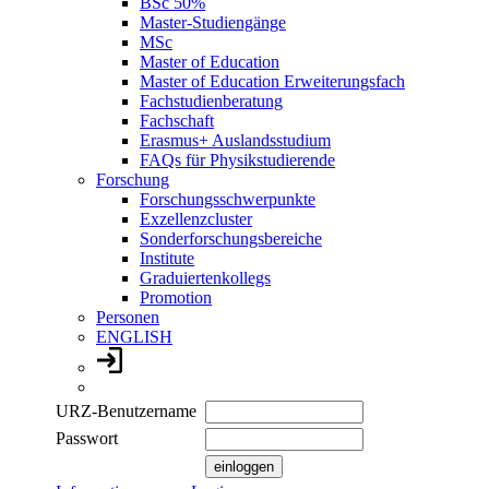
BSc 50%
Master-Studiengänge
MSc
Master of Education
Master of Education Erweiterungsfach
Fachstudienberatung
Fachschaft
Erasmus+ Auslandsstudium
FAQs für Physikstudierende
Forschung
Forschungsschwerpunkte
Exzellenzcluster
Sonderforschungsbereiche
Institute
Graduiertenkollegs
Promotion
Personen
ENGLISH
URZ-Benutzername
Passwort