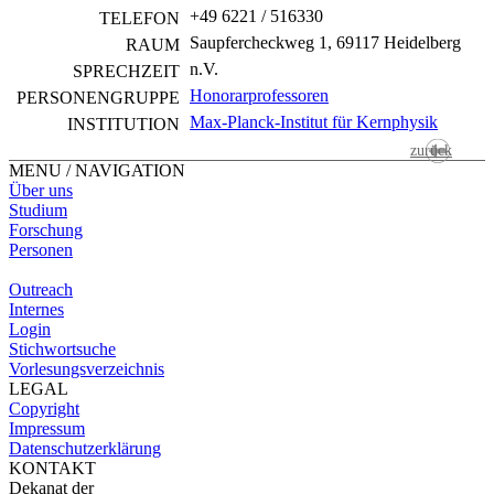
+49 6221 / 516330
TELEFON
Saupfercheckweg 1, 69117 Heidelberg
RAUM
n.V.
SPRECHZEIT
Honorarprofessoren
PERSONEN­GRUPPE
Max-Planck-Institut für Kernphysik
INSTITUTION
zurück
MENU / NAVIGATION
Über uns
Studium
Forschung
Personen
Outreach
Internes
Login
Stichwortsuche
Vorlesungsverzeichnis
LEGAL
Copyright
Impressum
Datenschutzerklärung
KONTAKT
Dekanat der