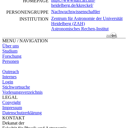
https://wwwstaff.ari.uni-
HOMEPAGE
heidelberg.de/kkreckel/
Nachwuchswissenschaftler
PERSONEN­GRUPPE
Zentrum für Astronomie der Universität
INSTITUTION
Heidelberg (ZAH)
Astronomisches Rechen-Institut
zurück
MENU / NAVIGATION
Über uns
Studium
Forschung
Personen
Outreach
Internes
Login
Stichwortsuche
Vorlesungsverzeichnis
LEGAL
Copyright
Impressum
Datenschutzerklärung
KONTAKT
Dekanat der