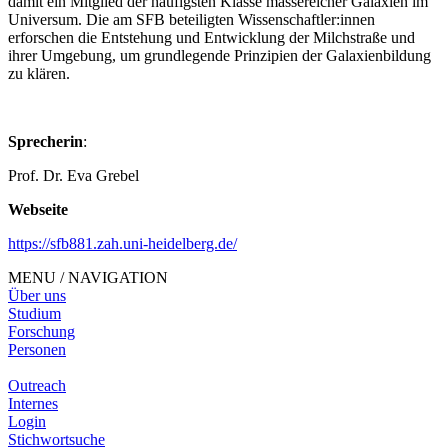
damit ein Mitglied der häufigsten Klasse massereicher Galaxien im
Universum. Die am SFB beteiligten Wissenschaftler:innen
erforschen die Entstehung und Entwicklung der Milchstraße und
ihrer Umgebung, um grundlegende Prinzipien der Galaxienbildung
zu klären.
Sprecherin
:
Prof. Dr. Eva Grebel
Webseite
https://sfb881.zah.uni-heidelberg.de/
MENU / NAVIGATION
Über uns
Studium
Forschung
Personen
Outreach
Internes
Login
Stichwortsuche