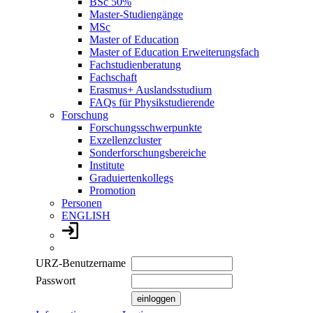
BSc 50%
Master-Studiengänge
MSc
Master of Education
Master of Education Erweiterungsfach
Fachstudienberatung
Fachschaft
Erasmus+ Auslandsstudium
FAQs für Physikstudierende
Forschung
Forschungsschwerpunkte
Exzellenzcluster
Sonderforschungsbereiche
Institute
Graduiertenkollegs
Promotion
Personen
ENGLISH
URZ-Benutzername
Passwort